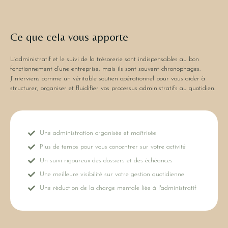
Ce que cela vous apporte
L’administratif et le suivi de la trésorerie sont indispensables au bon
fonctionnement d’une entreprise, mais ils sont souvent chronophages.
J’interviens comme un véritable soutien opérationnel pour vous aider à
structurer, organiser et fluidifier vos processus administratifs au quotidien.
Une administration organisée et maîtrisée
Plus de temps pour vous concentrer sur votre activité
Un suivi rigoureux des dossiers et des échéances
Une meilleure visibilité sur votre gestion quotidienne
Une réduction de la charge mentale liée à l'administratif