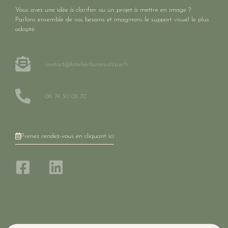
Vous avez une idée à clarifier ou un projet à mettre en image ?
Parlons ensemble de vos besoins et imaginons le support visuel le plus
adapté.
contact@latelierbureautique.fr
06 74 50 08 70
Prenez rendez-vous en cliquant ici