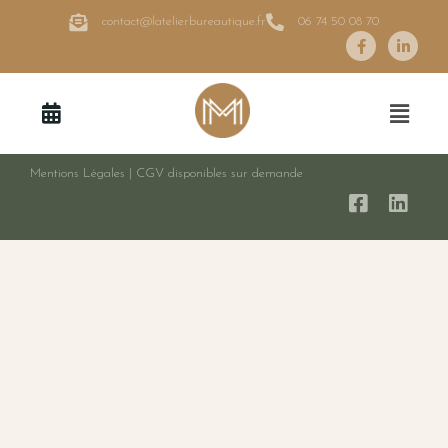
contact@latelierbureautique.fr
06 74 50 08 70
Mentions Légales
|
CGV disponibles sur demande